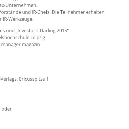
 Dax-Unternehmen.
orstände und IR-Chefs. Die Teilnehmer erhalten
r IR-Werkzeuge.
s und „Investors’ Darling 2015“
lshochschule Leipzig
r manager magazin
erlags, Ericusspitze 1
e oder