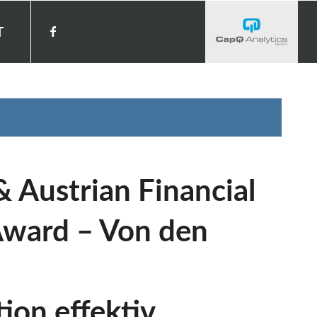
T
& Austrian Financial
ward – Von den
on effektiv