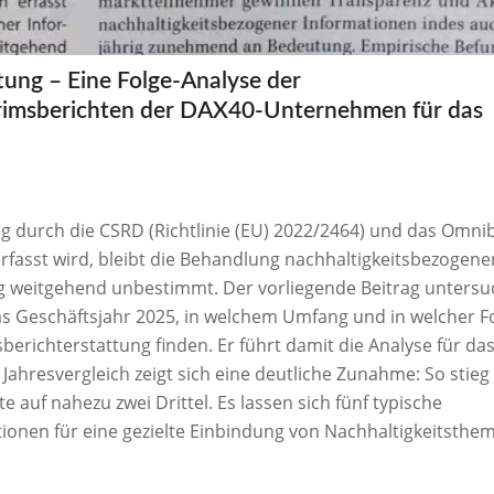
ttung – Eine Folge-Analyse der
erimsberichten der DAX40-Unternehmen für das
ng durch die CSRD (Richtlinie (EU) 2022/2464) und das Omnib
erfasst wird, bleibt die Behandlung nachhaltigkeitsbezogene
ng weitgehend unbestimmt. Der vorliegende Beitrag untersuc
s Geschäftsjahr 2025, in welchem Umfang und in welcher 
berichterstattung finden. Er führt damit die Analyse für da
 Jahresvergleich zeigt sich eine deutliche Zunahme: So stieg 
auf nahezu zwei Drittel. Es lassen sich fünf typische
ationen für eine gezielte Einbindung von Nachhaltigkeitsthe