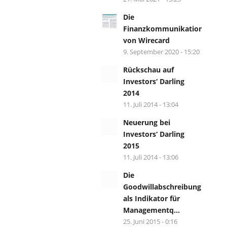
.
Die
Finanzkommunikation
von Wirecard
9. September 2020 - 15:20
Rückschau auf
Investors‘ Darling
2014
11. Juli 2014 - 13:04
Neuerung bei
Investors‘ Darling
2015
11. Juli 2014 - 13:06
Die
Goodwillabschreibung
als Indikator für
Managementq...
25. Juni 2015 - 0:16