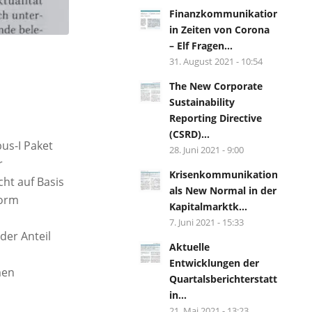
Finanzkommunikation
in Zeiten von Corona
– Elf Fragen...
31. August 2021 - 10:54
The New Corporate
Sustainability
Reporting Directive
(CSRD)...
us-I Paket
28. Juni 2021 - 9:00
r
Krisenkommunikation
ht auf Basis
als New Normal in der
Form
Kapitalmarktk...
s
7. Juni 2021 - 15:33
der Anteil
Aktuelle
Entwicklungen der
men
Quartalsberichterstattung
in...
21. Mai 2021 - 13:23