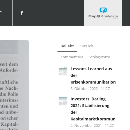
T
Beliebt
Kürzlich
Kommentare
Schlagworte
Lessons Learned aus
der
Krisenkommunikation?
5. Oktober 2022 - 11:27
Investors‘ Darling
2021: Stabilisierung
der
Kapitalmarktkommunikation.
2. November 2021 - 11:27