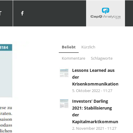
T
Beliebt
Kürzlich
Kommentare
Schlagworte
Lessons Learned aus
der
Krisenkommunikation?
5. Oktober 2022 - 11:27
Investors‘ Darling
2021: Stabilisierung
der
Kapitalmarktkommunikation.
2. November 2021 - 11:27