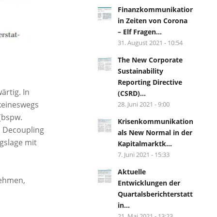
Finanzkommunikation
in Zeiten von Corona
– Elf Fragen...
31. August 2021 - 10:54
The New Corporate
Sustainability
Reporting Directive
rtig. In
(CSRD)...
keineswegs
28. Juni 2021 - 9:00
(bspw.
Krisenkommunikation
s Decoupling
als New Normal in der
gslage mit
Kapitalmarktk...
7. Juni 2021 - 15:33
Aktuelle
nehmen,
Entwicklungen der
Quartalsberichterstattung
in...
21. Mai 2021 - 13:23