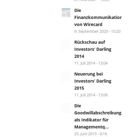
Die
Finanzkommunikation
von Wirecard
9. September 2020 - 15:20
Rückschau auf
Investors‘ Darling
2014
11. Juli 2014 - 13:04
Neuerung bei
Investors‘ Darling
2015
11. Juli 2014 - 13:06
Die
Goodwillabschreibung
als Indikator für
Managementq...
25. Juni 2015 - 0:16