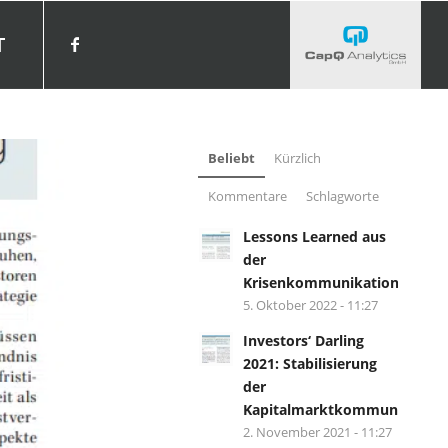
T
Beliebt
Kürzlich
Kommentare
Schlagworte
Lessons Learned aus
der
Krisenkommunikation?
5. Oktober 2022 - 11:27
Investors‘ Darling
2021: Stabilisierung
der
Kapitalmarktkommunikation.
2. November 2021 - 11:27