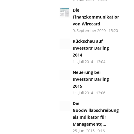
Die
Finanzkommunikation
von Wirecard
9. September 2020 - 15:20
Rückschau auf
Investors‘ Darling
2014
11. Juli 2014 - 13:04
Neuerung bei
Investors‘ Darling
2015
11. Juli 2014 - 13:06
Die
Goodwillabschreibung
als Indikator für
Managementq...
25. Juni 2015 - 0:16