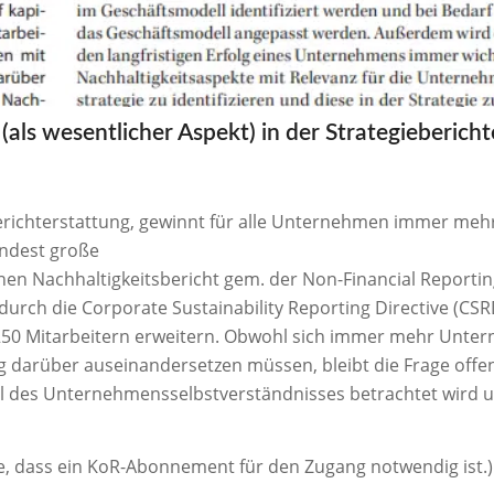
(als wesentlicher Aspekt) in der Strategieberich
richterstattung, gewinnt für alle Unternehmen immer meh
indest große
nen Nachhaltigkeitsbericht gem. der Non-Financial Reportin
h durch die Corporate Sustainability Reporting Directive (CSR
250 Mitarbeitern erweitern. Obwohl sich immer mehr Unte
 darüber auseinandersetzen müssen, bleibt die Frage offe
teil des Unternehmensselbstverständnisses betrachtet wird 
Sie, dass ein KoR-Abonnement für den Zugang notwendig ist.)