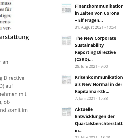
Finanzkommunikation
in Zeiten von Corona
– Elf Fragen...
31. August 2021 - 10:54
terstattung
The New Corporate
Sustainability
Reporting Directive
(CSRD)...
r an
28. Juni 2021 - 9:00
Krisenkommunikation
g Directive
als New Normal in der
D) auf
Kapitalmarktk...
rnehmen mit
7. Juni 2021 - 15:33
n, ob
Aktuelle
und somit im
Entwicklungen der
Quartalsberichterstattung
in...
21. Mai 2021 - 13:23