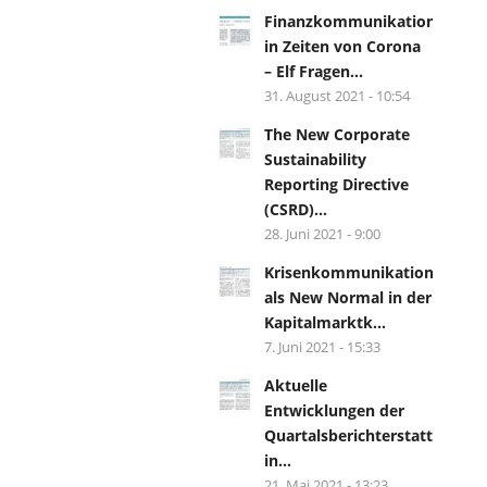
Finanzkommunikation
in Zeiten von Corona
– Elf Fragen...
31. August 2021 - 10:54
The New Corporate
Sustainability
Reporting Directive
(CSRD)...
28. Juni 2021 - 9:00
Krisenkommunikation
als New Normal in der
Kapitalmarktk...
7. Juni 2021 - 15:33
Aktuelle
Entwicklungen der
Quartalsberichterstattung
in...
21. Mai 2021 - 13:23