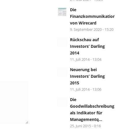
Die
Finanzkommunikation
von Wirecard
9. September 2020 - 15:20
Rückschau auf
Investors‘ Darling
2014
11. Juli 2014 - 13:04
Neuerung bei
Investors‘ Darling
2015
11. Juli 2014 - 13:06
Die
Goodwillabschreibung
als Indikator für
Managementq...
25. Juni 2015 - 0:16