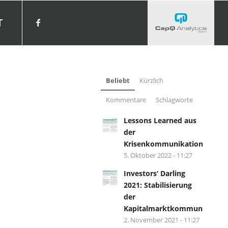
T
Beliebt
Kürzlich
Kommentare
Schlagworte
Lessons Learned aus
der
Krisenkommunikation?
5. Oktober 2022 - 11:27
Investors‘ Darling
2021: Stabilisierung
der
Kapitalmarktkommunikation.
2. November 2021 - 11:27