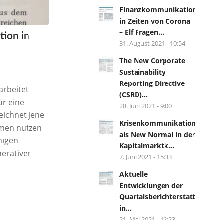
Finanzkommunikation
in Zeiten von Corona
– Elf Fragen...
tion in
31. August 2021 - 10:54
The New Corporate
Sustainability
Reporting Directive
arbeitet
(CSRD)...
ür eine
28. Juni 2021 - 9:00
eichnet jene
Krisenkommunikation
hmen nutzen
als New Normal in der
nigen
Kapitalmarktk...
nerativer
7. Juni 2021 - 15:33
Aktuelle
Entwicklungen der
Quartalsberichterstattung
.
in...
21. Mai 2021 - 13:23