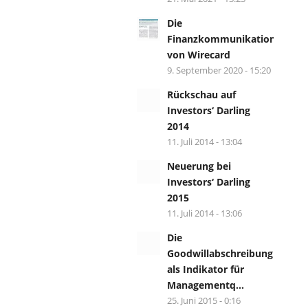
Die
Finanzkommunikation
von Wirecard
9. September 2020 - 15:20
Rückschau auf
Investors‘ Darling
2014
11. Juli 2014 - 13:04
Neuerung bei
Investors‘ Darling
2015
11. Juli 2014 - 13:06
Die
Goodwillabschreibung
als Indikator für
Managementq...
25. Juni 2015 - 0:16