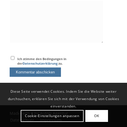
Ich stimme den Bedingungen in
der
Datenschutzerklärung
zu.
Diese Seite verwendet Cookies. Indem Sie die Website weiter
durchsuchen, erklären Sie sich mit der Verwendung von Cookies
einverstanden.
Made with ♥ by
Autori Agentur
Cookie-Einstellungen anpassen
OK
Datenschutz
Impressum