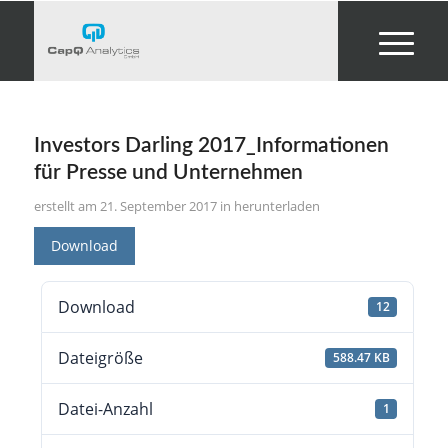
Investors Darling 2017_Informationen
für Presse und Unternehmen
21. September 2017
in
herunterladen
Download
Download
12
Dateigröße
588.47 KB
Datei-Anzahl
1