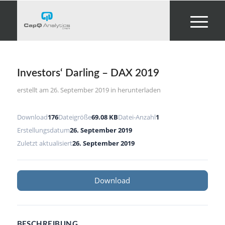
Investors‘ Darling – DAX 2019
26. September 2019
in
herunterladen
Download
176
Dateigröße
69.08 KB
Datei-Anzahl
1
Erstellungsdatum
26. September 2019
Zuletzt aktualisiert
26. September 2019
Download
BESCHREIBUNG