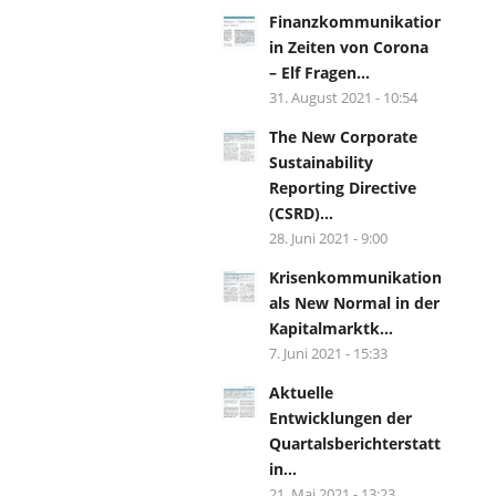
Finanzkommunikation
in Zeiten von Corona
– Elf Fragen...
31. August 2021 - 10:54
The New Corporate
Sustainability
Reporting Directive
(CSRD)...
28. Juni 2021 - 9:00
Krisenkommunikation
als New Normal in der
Kapitalmarktk...
7. Juni 2021 - 15:33
Aktuelle
Entwicklungen der
Quartalsberichterstattung
in...
21. Mai 2021 - 13:23