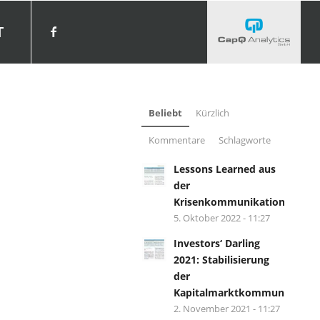
T
Beliebt
Kürzlich
Kommentare
Schlagworte
Lessons Learned aus
der
Krisenkommunikation?
5. Oktober 2022 - 11:27
Investors‘ Darling
2021: Stabilisierung
der
Kapitalmarktkommunikation.
2. November 2021 - 11:27