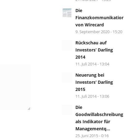
Die
Finanzkommunikation
von Wirecard
9. September 2020 - 15:20
Rückschau auf
Investors‘ Darling
2014
11. Juli 2014 - 13:04
Neuerung bei
Investors‘ Darling
2015
11. Juli 2014 - 13:06
Die
Goodwillabschreibung
als Indikator für
Managementq...
25. Juni 2015 - 0:16